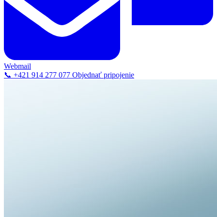
Webmail
📞 +421 914 277 077
Objednať pripojenie