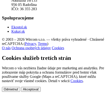
Nádražná 16/133
956 05 Radošina
IČO: 36 355 283
Spolupracujeme
Ekostol.sk
Kukaj.sk
© 2003 – 2026 Wircom s.r.o. — všetky práva vyhradené
·
Chránené
reCAPTCHA (
Privacy
,
Terms
)
O nás
Ochrana osobných údajov
Cookies
Cookies služieb tretích strán
Wircom o vás nezbiera žiadne údaje pre marketing ani analytiku. Pre
zobrazenie máp pokrytia a ochranu formulárov pred botmi však
používame služby Google (Maps a reCAPTCHA), ktoré môžu
nastaviť svoje vlastné cookies. Detail v sekcii
Cookies
.
Odmietnuť
Akceptovať