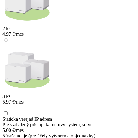
2 ks
4,97 €/mes
3 ks
5,97 €/mes
—
Statická verejná IP adresa
Pre vzdialený prístup, kamerový systém, server.
5,00 €
/mes
5
Vaše údaje
(pre účely vytvorenia objednávky)