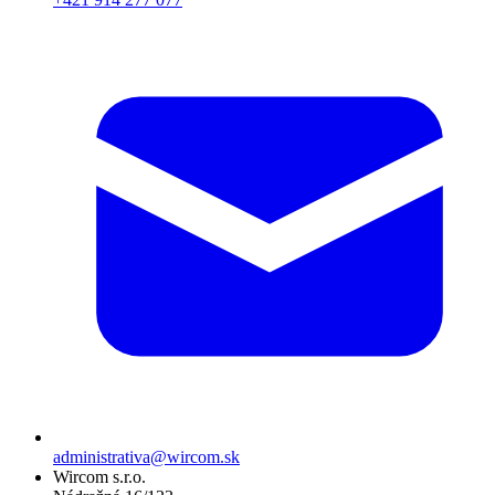
administrativa@wircom.sk
Wircom s.r.o.